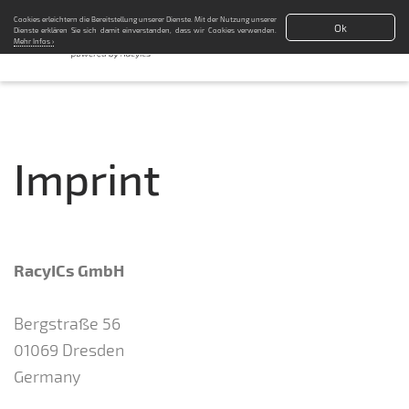
Cookies erleichtern die Bereitstellung unserer Dienste. Mit der Nutzung unserer
Ok
Dienste erklären Sie sich damit einverstanden, dass wir Cookies verwenden.
Mehr Infos ›
Imprint
RacyICs GmbH
Bergstraße 56
01069 Dresden
Germany